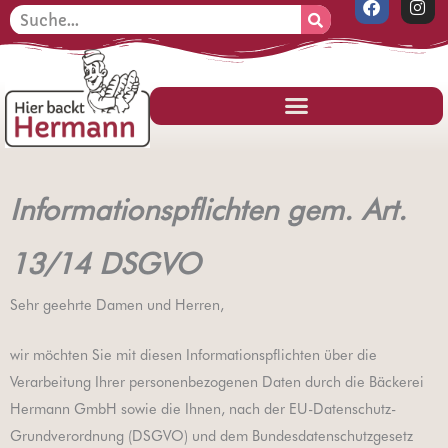
F
I
Zum
Suche
a
n
Inhalt
c
s
e
t
springen
b
a
o
g
o
r
k
a
m
Informationspflichten gem. Art.
13/14 DSGVO
Sehr geehrte Damen und Herren,
wir möchten Sie mit diesen Informationspflichten über die
Verarbeitung Ihrer personenbezogenen Daten durch die Bäckerei
Hermann GmbH sowie die Ihnen, nach der EU-Datenschutz-
Grundverordnung (DSGVO) und dem Bundesdatenschutzgesetz