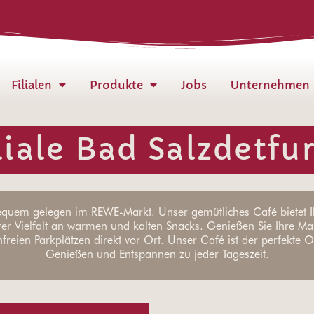
Filialen
Produkte
Jobs
Unternehmen
liale Bad Salzdetfu
equem gelegen im REWE-Markt. Unser gemütliches Café bietet Ih
er Vielfalt an warmen und kalten Snacks. Genießen Sie Ihre Ma
freien Parkplätzen direkt vor Ort. Unser Café ist der perfekte 
Genießen und Entspannen zu jeder Tageszeit.