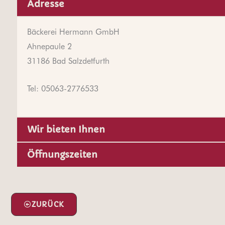
Adresse
Bäckerei Hermann GmbH
Ahnepaule 2
31186 Bad Salzdetfurth
Tel: 05063-2776533
Wir bieten Ihnen
Öffnungszeiten
ZURÜCK