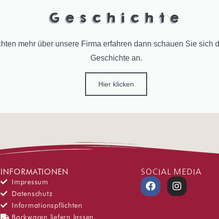
Geschichte
hten mehr über unsere Firma erfahren dann schauen Sie sich 
Geschichte an.
Hier klicken
INFORMATIONEN
SOCIAL MEDIA
F
I
Impressum
a
n
Datenschutz
c
s
Informationspflichten
e
t
Backwaren liefern lassen