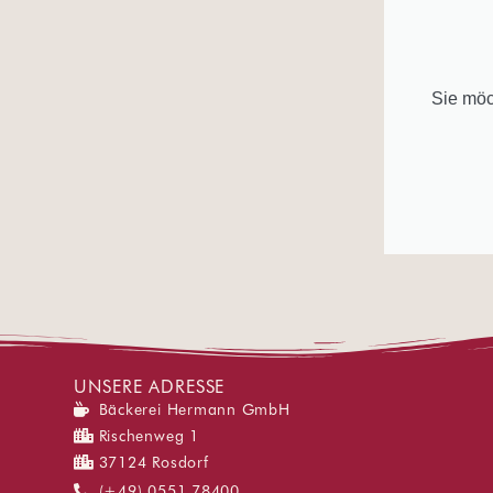
Sie möc
UNSERE ADRESSE
Bäckerei Hermann GmbH
Rischenweg 1
37124 Rosdorf
(+49) 0551 78400