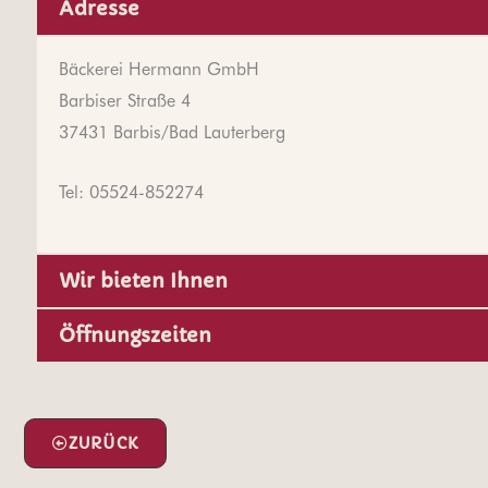
Adresse
Bäckerei Hermann GmbH
Barbiser Straße 4
37431 Barbis/Bad Lauterberg
Tel: 05524-852274
Wir bieten Ihnen
Öffnungszeiten
ZURÜCK