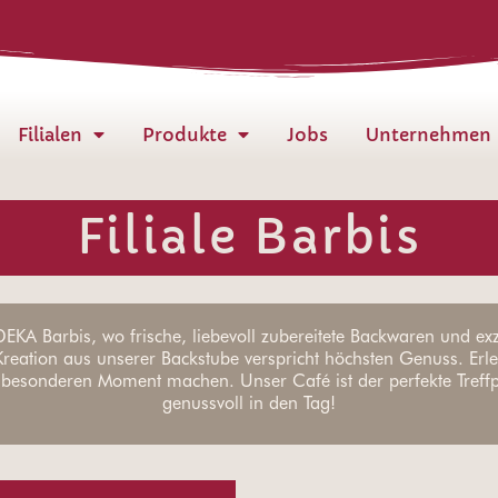
Filialen
Produkte
Jobs
Unternehmen
Filiale Barbis
KA Barbis, wo frische, liebevoll zubereitete Backwaren und exz
 Kreation aus unserer Backstube verspricht höchsten Genuss. Er
besonderen Moment machen. Unser Café ist der perfekte Treffpu
genussvoll in den Tag!