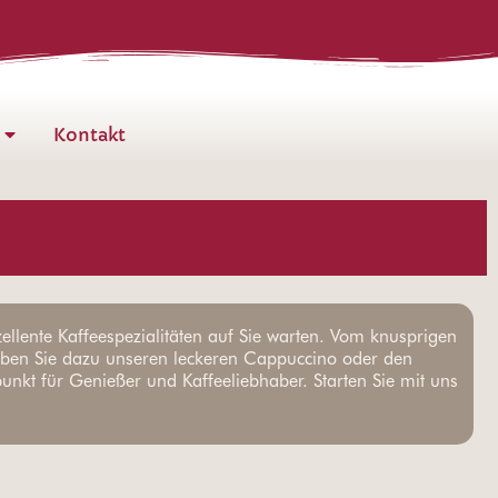
Kontakt
ellente Kaffeespezialitäten auf Sie warten. Vom knusprigen
leben Sie dazu unseren leckeren Cappuccino oder den
nkt für Genießer und Kaffeeliebhaber. Starten Sie mit uns