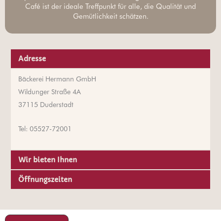
Café ist der ideale Treffpunkt für alle, die Qualität und
Gemütlichkeit schätzen.
Adresse
Bäckerei Hermann GmbH
Wildunger Straße 4A
37115 Duderstadt
Tel: 05527-72001
Wir bieten Ihnen
Öffnungszeiten