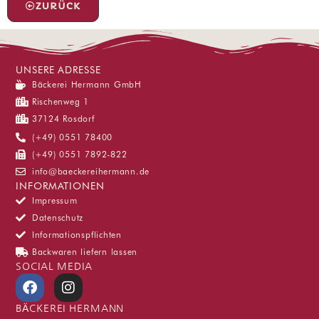
ZURÜCK
UNSERE ADRESSE
Bäckerei Hermann GmbH
Rischenweg 1
37124 Rosdorf
(+49) 0551 78400
(+49) 0551 7892-822
info@baeckereihermann.de
INFORMATIONEN
Impressum
Datenschutz
Informationspflichten
Backwaren liefern lassen
SOCIAL MEDIA
F
I
a
n
c
s
BÄCKEREI HERMANN