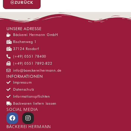
ZURÜCK
UNSERE ADRESSE
Bäckerei Hermann GmbH
Rischenweg 1
37124 Rosdorf
(+49) 0551 78400
(+49) 0551 7892-822
info@baeckereihermann.de
INFORMATIONEN
Impressum
Datenschutz
Informationspflichten
Backwaren liefern lassen
SOCIAL MEDIA
F
I
a
n
c
s
BÄCKEREI HERMANN