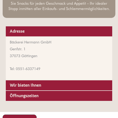
Sie Snacks für jeden Geschmack und Appetit – Ihr idealer
Stopp inmitten aller Einkaufs- und Schlemmermöglichkeiten.
Adresse
Bäckerei Hermann GmbH
Genfstr. 1
37073 Göttingen
Tel: 0551-6337149
Wir bieten Ihnen
Öffnungszeiten