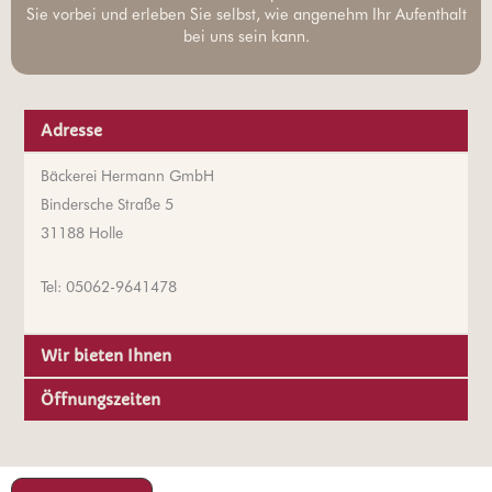
Sie vorbei und erleben Sie selbst, wie angenehm Ihr Aufenthalt
bei uns sein kann.
Adresse
Bäckerei Hermann GmbH
Bindersche Straße 5
31188 Holle
Tel: 05062-9641478
Wir bieten Ihnen
Öffnungszeiten