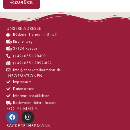
ZURÜCK
UNSERE ADRESSE
Bäckerei Hermann GmbH
Rischenweg 1
37124 Rosdorf
(+49) 0551 78400
(+49) 0551 7892-822
info@baeckereihermann.de
INFORMATIONEN
Impressum
Datenschutz
Informationspflichten
Backwaren liefern lassen
SOCIAL MEDIA
F
I
a
n
c
s
BÄCKEREI HERMANN