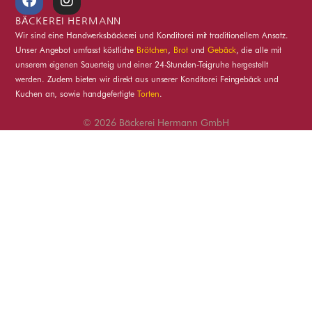
a
n
c
s
BÄCKEREI HERMANN
e
t
Wir sind eine Handwerksbäckerei und Konditorei mit traditionellem Ansatz.
b
a
Unser Angebot umfasst köstliche
Brötchen
,
Brot
und
Gebäck
, die alle mit
o
g
unserem eigenen Sauerteig und einer 24-Stunden-Teigruhe hergestellt
o
r
werden. Zudem bieten wir direkt aus unserer Konditorei Feingebäck und
k
a
Kuchen an, sowie handgefertigte
Torten
.
m
© 2026 Bäckerei Hermann GmbH