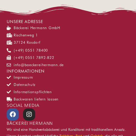
UNSERE ADRESSE
Bäckerei Hermann GmbH
Rischenweg 1
37124 Rosdorf
(+49) 0551 78400
(+49) 0551 7892-822
info@baeckereihermann.de
INFORMATIONEN
Impressum
Datenschutz
Informationspflichten
Backwaren liefern lassen
SOCIAL MEDIA
F
I
a
n
c
s
BÄCKEREI HERMANN
e
t
Wir sind eine Handwerksbäckerei und Konditorei mit traditionellem Ansatz.
b
a
Unser Angebot umfasst köstliche
Brötchen
,
Brot
und
Gebäck
, die alle mit