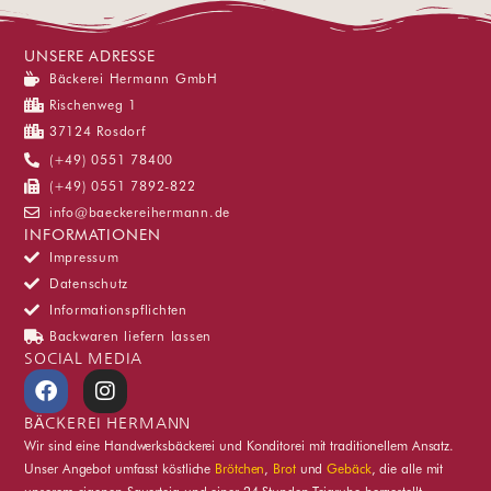
UNSERE ADRESSE
Bäckerei Hermann GmbH
Rischenweg 1
37124 Rosdorf
(+49) 0551 78400
(+49) 0551 7892-822
info@baeckereihermann.de
INFORMATIONEN
Impressum
Datenschutz
Informationspflichten
Backwaren liefern lassen
SOCIAL MEDIA
F
I
a
n
c
s
BÄCKEREI HERMANN
e
t
Wir sind eine Handwerksbäckerei und Konditorei mit traditionellem Ansatz.
b
a
Unser Angebot umfasst köstliche
Brötchen
,
Brot
und
Gebäck
, die alle mit
o
g