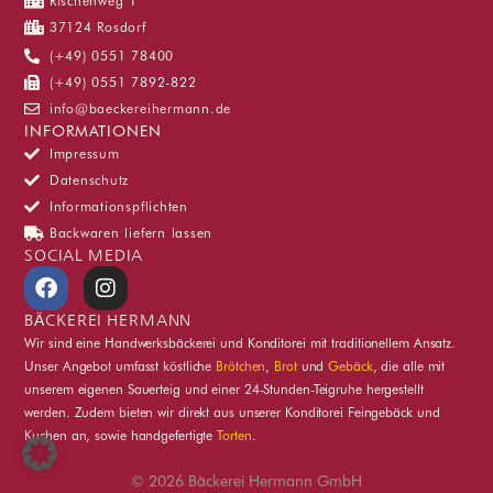
Rischenweg 1
37124 Rosdorf
(+49) 0551 78400
(+49) 0551 7892-822
info@baeckereihermann.de
INFORMATIONEN
Impressum
Datenschutz
Informationspflichten
Backwaren liefern lassen
SOCIAL MEDIA
F
I
a
n
c
s
BÄCKEREI HERMANN
e
t
Wir sind eine Handwerksbäckerei und Konditorei mit traditionellem Ansatz.
b
a
Unser Angebot umfasst köstliche
Brötchen
,
Brot
und
Gebäck
, die alle mit
o
g
unserem eigenen Sauerteig und einer 24-Stunden-Teigruhe hergestellt
o
r
werden. Zudem bieten wir direkt aus unserer Konditorei Feingebäck und
k
a
Kuchen an, sowie handgefertigte
Torten
.
m
© 2026 Bäckerei Hermann GmbH