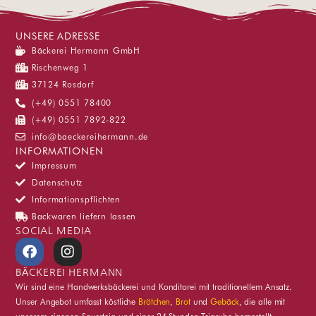
UNSERE ADRESSE
Bäckerei Hermann GmbH
Rischenweg 1
37124 Rosdorf
(+49) 0551 78400
(+49) 0551 7892-822
info@baeckereihermann.de
INFORMATIONEN
Impressum
Datenschutz
Informationspflichten
Backwaren liefern lassen
SOCIAL MEDIA
F
I
a
n
c
s
BÄCKEREI HERMANN
e
t
Wir sind eine Handwerksbäckerei und Konditorei mit traditionellem Ansatz.
b
a
Unser Angebot umfasst köstliche
Brötchen
,
Brot
und
Gebäck
, die alle mit
o
g