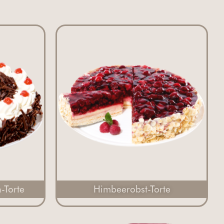
-Torte
Himbeerobst-Torte