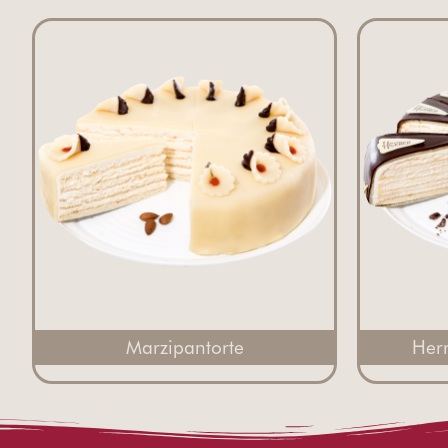
Marzipantorte
Her