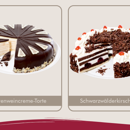
renweincreme-Torte
Schwarzwälderkirsch