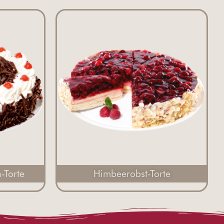
-Torte
Himbeerobst-Torte