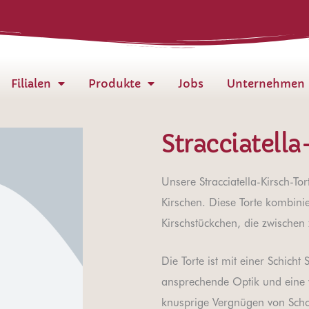
Filialen
Produkte
Jobs
Unternehmen
Stracciatella
Unsere Stracciatella-Kirsch-To
Kirschen. Diese Torte kombinier
Kirschstückchen, die zwischen 
Die Torte ist mit einer Schich
ansprechende Optik und eine ve
knusprige Vergnügen von Scho