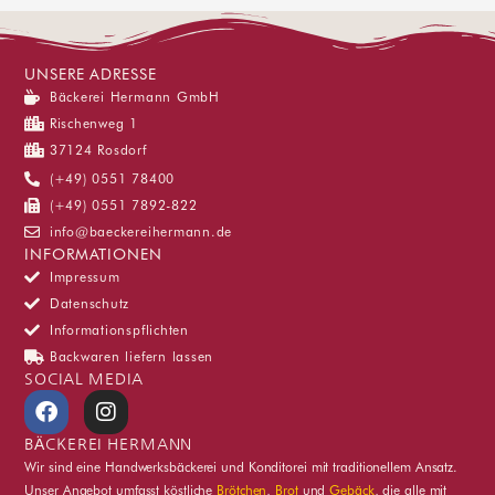
UNSERE ADRESSE
Bäckerei Hermann GmbH
Rischenweg 1
37124 Rosdorf
(+49) 0551 78400
(+49) 0551 7892-822
info@baeckereihermann.de
INFORMATIONEN
Impressum
Datenschutz
Informationspflichten
Backwaren liefern lassen
SOCIAL MEDIA
F
I
a
n
c
s
BÄCKEREI HERMANN
e
t
Wir sind eine Handwerksbäckerei und Konditorei mit traditionellem Ansatz.
b
a
Unser Angebot umfasst köstliche
Brötchen
,
Brot
und
Gebäck
, die alle mit