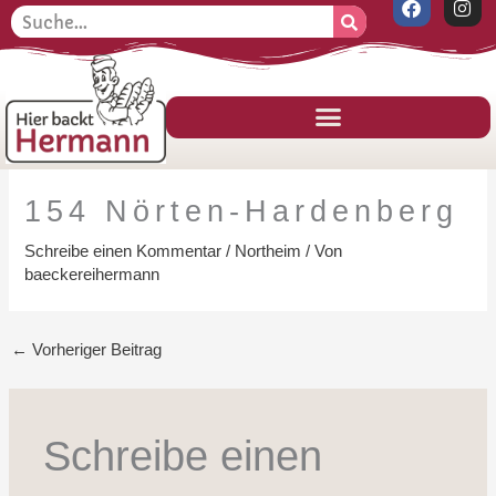
F
I
Zum
Suche
S
a
n
Inhalt
c
s
u
e
t
springen
c
b
a
o
g
h
o
r
k
a
e
m
n
154 Nörten-Hardenberg
Schreibe einen Kommentar
/
Northeim
/ Von
baeckereihermann
←
Vorheriger Beitrag
Schreibe einen