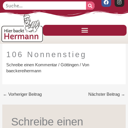
F
I
Zum
Suche
S
a
n
Inhalt
c
s
u
e
t
springen
c
b
a
o
g
h
o
r
k
a
e
m
n
106 Nonnenstieg
Schreibe einen Kommentar
/
Göttingen
/ Von
baeckereihermann
←
Vorheriger Beitrag
Nächster Beitrag
→
Schreibe einen