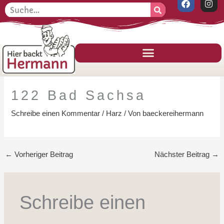
F
I
Zum
Suche
S
a
n
Inhalt
c
s
u
e
t
springen
c
b
a
o
g
h
o
r
k
a
e
m
n
122 Bad Sachsa
Schreibe einen Kommentar
/
Harz
/ Von
baeckereihermann
←
Vorheriger Beitrag
Nächster Beitrag
→
Schreibe einen