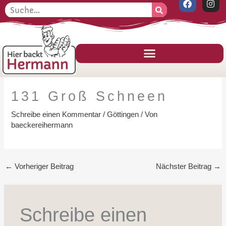
F
I
Zum
Suche
S
a
n
Inhalt
c
s
u
e
t
springen
c
b
a
o
g
h
o
r
k
a
e
m
n
131 Groß Schneen
Schreibe einen Kommentar
/
Göttingen
/ Von
baeckereihermann
←
Vorheriger Beitrag
Nächster Beitrag
→
Schreibe einen