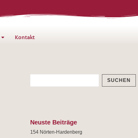
S
u
c
h
Kontakt
e
n
SUCHEN
Neuste Beiträge
154 Nörten-Hardenberg