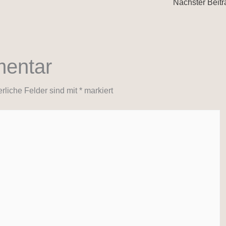
Nächster Beit
mentar
erliche Felder sind mit
*
markiert