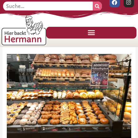
F
I
Zum
Suche
S
a
n
Inhalt
c
s
u
e
t
springen
c
b
a
o
g
h
o
r
k
a
e
m
n