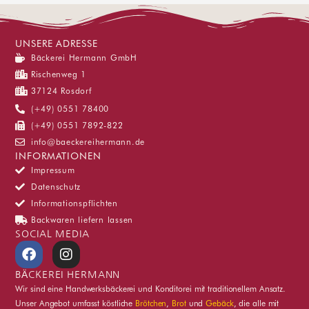
UNSERE ADRESSE
Bäckerei Hermann GmbH
Rischenweg 1
37124 Rosdorf
(+49) 0551 78400
(+49) 0551 7892-822
info@baeckereihermann.de
INFORMATIONEN
Impressum
Datenschutz
Informationspflichten
Backwaren liefern lassen
SOCIAL MEDIA
F
I
a
n
c
s
BÄCKEREI HERMANN
e
t
Wir sind eine Handwerksbäckerei und Konditorei mit traditionellem Ansatz.
b
a
Unser Angebot umfasst köstliche
Brötchen
,
Brot
und
Gebäck
, die alle mit