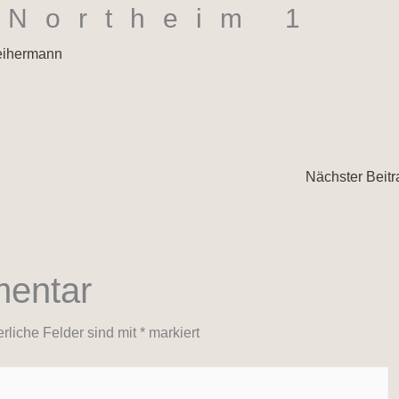
 Northeim 1
eihermann
Nächster Beit
mentar
erliche Felder sind mit
*
markiert