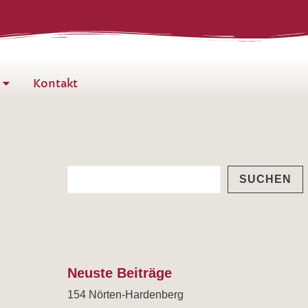
S
u
c
h
Kontakt
e
n
SUCHEN
Neuste Beiträge
154 Nörten-Hardenberg