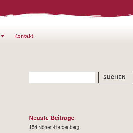
S
u
c
h
Kontakt
e
n
SUCHEN
Neuste Beiträge
154 Nörten-Hardenberg