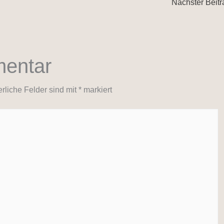
Nächster Beit
mentar
erliche Felder sind mit
*
markiert